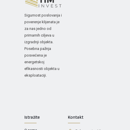
Sigurnost poslovanja i
poverenje klijenata je
za nas jedno od
primarnih ciljeva u
izgradnji objekta.
Posebna pažnja
posvećena je
energetskoj
efikasnosti objekta u
eksploataciji.
Istražite
Kontakt