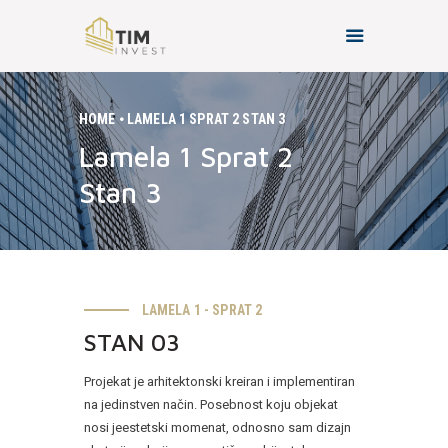
HOME
LAMELA 1 SPRAT 2 STAN 3
Lamela 1 Sprat 2
HOME
Stan 3
O NAMA
PROJEKTI
KONTAKT
LAMELA 1 - SPRAT 2
STAN 03
Projekat je arhitektonski kreiran i implementiran
na jedinstven način. Posebnost koju objekat
nosi je
estetski momenat, odnosno sam dizajn