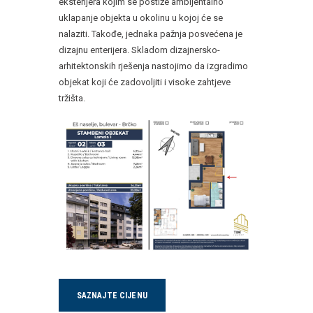
eksterijera kojim se postiže ambijentalno
uklapanje objekta u okolinu u kojoj će se
nalaziti. Takođe, jednaka pažnja posvećena je
dizajnu enterijera. Skladom dizajnersko-
arhitektonskih rješenja nastojimo da izgradimo
objekat koji će zadovoljiti i visoke zahtjeve
tržišta.
SAZNAJTE CIJENU