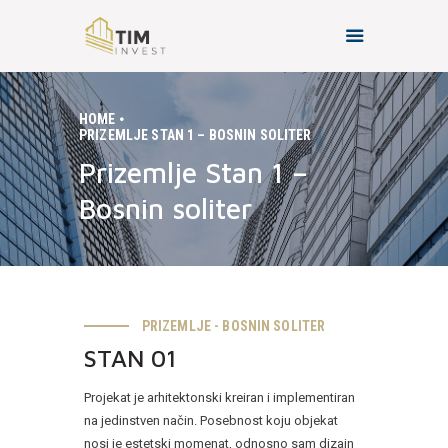
HOME
PRIZEMLJE STAN 1 – BOSNIN SOLITER
HOME
Prizemlje Stan 1 –
O NAMA
Bosnin soliter
PROJEKTI
KONTAKT
PRIZEMLJE - BOSNIN SOLITER
STAN 01
Projekat je arhitektonski kreiran i implementiran
na jedinstven način. Posebnost koju objekat
nosi je estetski momenat, odnosno sam dizajn