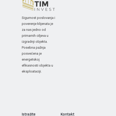
Sigurnost poslovanja i
poverenje klijenata je
za nas jedno od
primarnih ciljeva u
izgradnji objekta.
Posebna pažnja
posvećena je
energetskoj
efikasnosti objekta u
eksploataciji.
Istražite
Kontakt