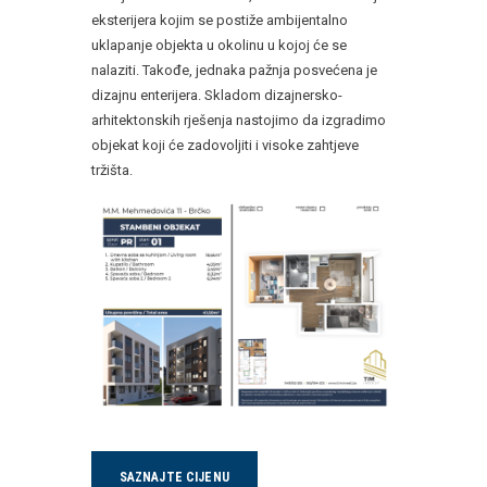
eksterijera kojim se postiže ambijentalno
uklapanje objekta u okolinu u kojoj će se
nalaziti. Takođe, jednaka pažnja posvećena je
dizajnu enterijera. Skladom dizajnersko-
arhitektonskih rješenja nastojimo da izgradimo
objekat koji će zadovoljiti i visoke zahtjeve
tržišta.
SAZNAJTE CIJENU