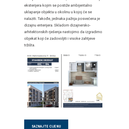
eksterijera kojim se postiže ambijentalno
uklapanje objekta u okolinu u kojoj će se
nalaziti. Takođe, jednaka pažnja posvećena je
dizajnu enterijera. Skladom dizajnersko-
arhitektonskih rješenja nastojimo da izgradimo
objekat koji će zadovoljiti i visoke zahtjeve
tržišta.
SAZNAJTE CIJENU