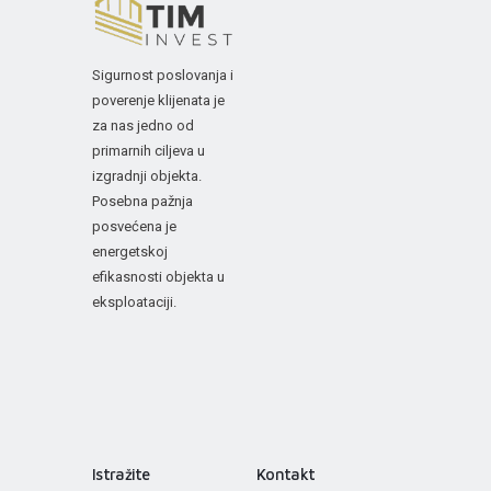
Sigurnost poslovanja i
poverenje klijenata je
za nas jedno od
primarnih ciljeva u
izgradnji objekta.
Posebna pažnja
posvećena je
energetskoj
efikasnosti objekta u
eksploataciji.
Istražite
Kontakt