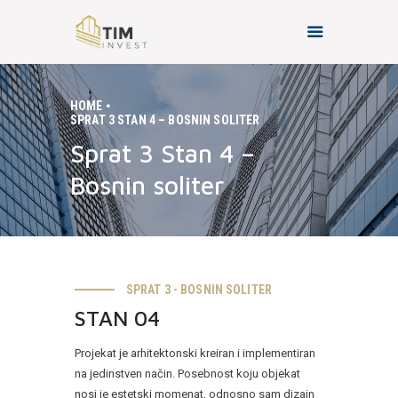
HOME
SPRAT 3 STAN 4 – BOSNIN SOLITER
HOME
Sprat 3 Stan 4 –
O NAMA
Bosnin soliter
PROJEKTI
KONTAKT
SPRAT 3 - BOSNIN SOLITER
STAN 04
Projekat je arhitektonski kreiran i implementiran
na jedinstven način. Posebnost koju objekat
nosi je estetski momenat, odnosno sam dizajn