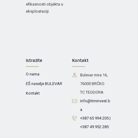
efikasnosti objekta u
eksploataciji.
Istražite
Kontakt
O nama
Bulevar mira 16,
EŠ naselje BULEVAR
76000 BRČKO
TC TEODORA
Kontakt
info@timinvest.b
a
+387 65 994 205 |
+387 49 952 285