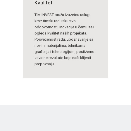
Kvalitet
TIM INVEST pruža izuzetnu uslugu
kroz timski rad, iskustvo,
odgovornost i inovacije u čemu se i
ogleda kvalitet naših projekata.
Posvećenost radu, upoznavanje sa
novim materijalima, tehnikama
građenja i tehnologijom, postižemo
zavidne rezultate koje naši klijenti
prepoznaju.