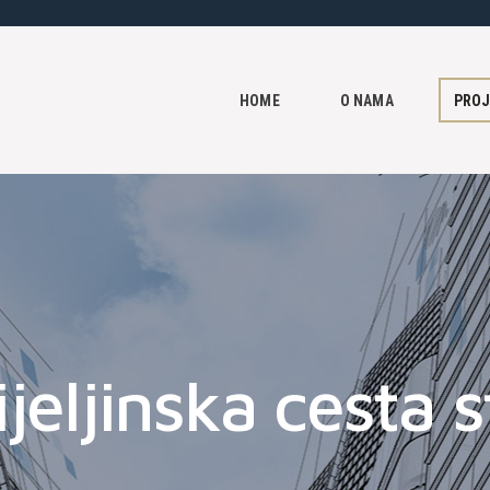
HOME
O NAMA
HOME
O NAMA
PROJ
PROJEKTI
KONTAKT
eljinska cesta s