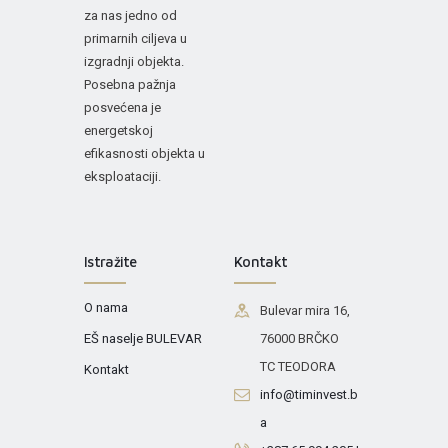
za nas jedno od
primarnih ciljeva u
izgradnji objekta.
Posebna pažnja
posvećena je
energetskoj
efikasnosti objekta u
eksploataciji.
Istražite
Kontakt
O nama
Bulevar mira 16,
EŠ naselje BULEVAR
76000 BRČKO
TC TEODORA
Kontakt
info@timinvest.b
a