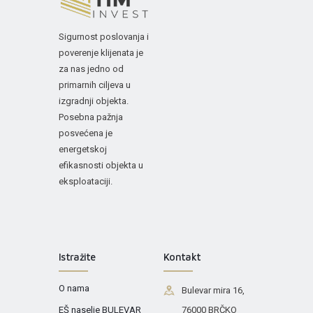
Sigurnost poslovanja i
poverenje klijenata je
za nas jedno od
primarnih ciljeva u
izgradnji objekta.
Posebna pažnja
posvećena je
energetskoj
efikasnosti objekta u
eksploataciji.
Istražite
Kontakt
O nama
Bulevar mira 16,
EŠ naselje BULEVAR
76000 BRČKO