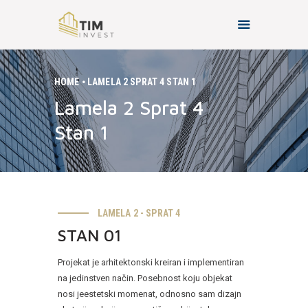
HOME
LAMELA 2 SPRAT 4 STAN 1
Lamela 2 Sprat 4
HOME
Stan 1
O NAMA
PROJEKTI
KONTAKT
LAMELA 2 - SPRAT 4
STAN 01
Projekat je arhitektonski kreiran i implementiran
na jedinstven način. Posebnost koju objekat
nosi je
estetski momenat, odnosno sam dizajn