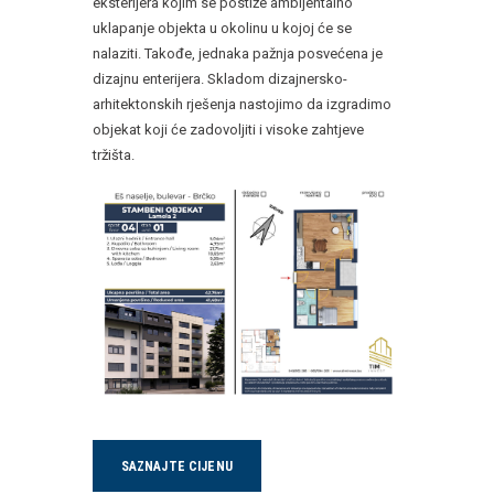
eksterijera kojim se postiže ambijentalno
uklapanje objekta u okolinu u kojoj će se
nalaziti. Takođe, jednaka pažnja posvećena je
dizajnu enterijera. Skladom dizajnersko-
arhitektonskih rješenja nastojimo da izgradimo
objekat koji će zadovoljiti i visoke zahtjeve
tržišta.
SAZNAJTE CIJENU