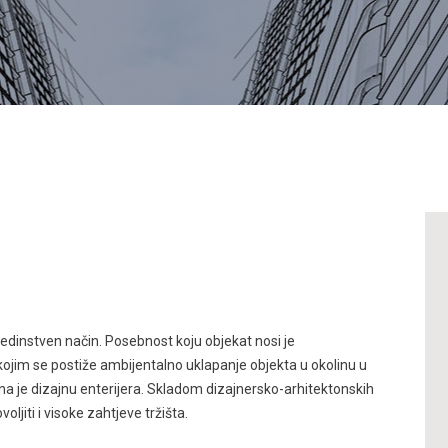
jedinstven način. Posebnost koju objekat nosi je
ojim se postiže ambijentalno uklapanje objekta u okolinu u
na je dizajnu enterijera. Skladom dizajnersko-arhitektonskih
ljiti i visoke zahtjeve tržišta.