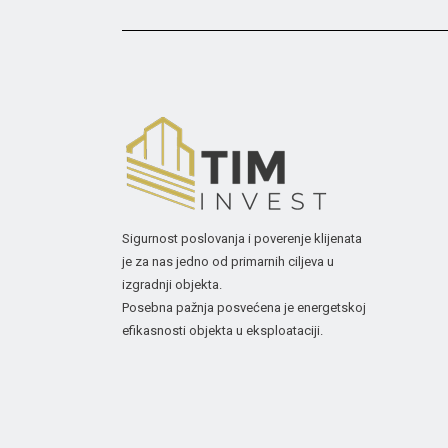
Sigurnost poslovanja i poverenje klijenata
je za nas jedno od primarnih ciljeva u
izgradnji objekta.
Posebna pažnja posvećena je energetskoj
efikasnosti objekta u eksploataciji.