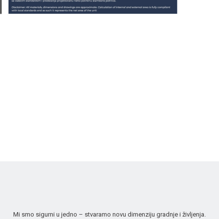
Mi smo sigurni u jedno – stvaramo novu dimenziju gradnje i življenja.