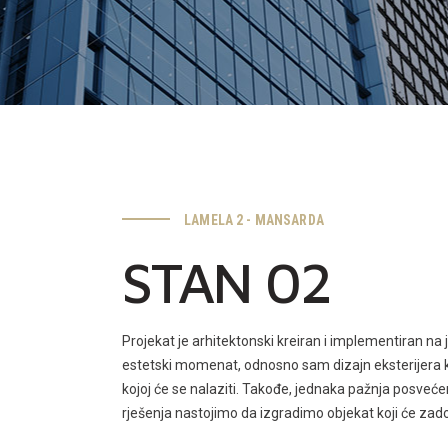
LAMELA 2 - MANSARDA
STAN 02
Projekat je arhitektonski kreiran i implementiran na 
estetski momenat, odnosno sam dizajn eksterijera k
kojoj će se nalaziti. Takođe, jednaka pažnja posveće
rješenja nastojimo da izgradimo objekat koji će zadovo