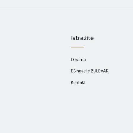
Istražite
O nama
EŠ naselje BULEVAR
Kontakt