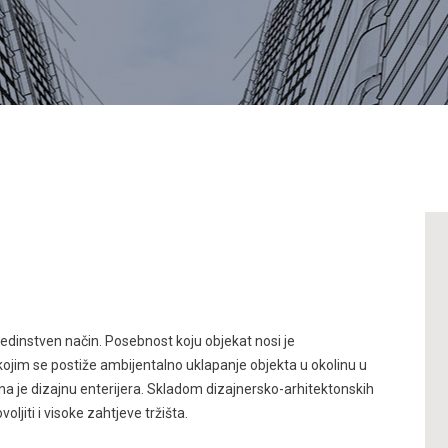
jedinstven način. Posebnost koju objekat nosi je
ojim se postiže ambijentalno uklapanje objekta u okolinu u
na je dizajnu enterijera. Skladom dizajnersko-arhitektonskih
ljiti i visoke zahtjeve tržišta.