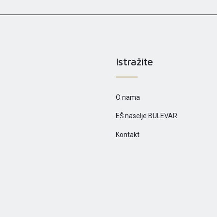
Istražite
O nama
EŠ naselje BULEVAR
Kontakt