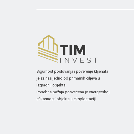
Sigurnost poslovanja i poverenje klijenata
je za nas jedno od primarnih ciljeva u
izgradnji objekta.
Posebna pažnja posvećena je energetskoj
efikasnosti objekta u eksploataciji.