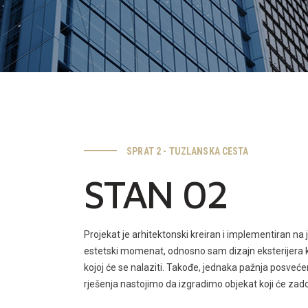
SPRAT 2 - TUZLANSKA CESTA
STAN 02
Projekat je arhitektonski kreiran i implementiran na 
estetski momenat, odnosno sam dizajn eksterijera k
kojoj će se nalaziti. Takođe, jednaka pažnja posveće
rješenja nastojimo da izgradimo objekat koji će zadovo