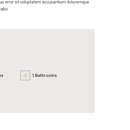
 natus error sit voluptatem accusantium doloremque
cabo.
ms
1
Bathrooms