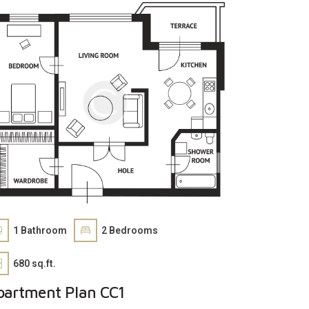
1
Bathroom
2
Bedrooms
680 sq.ft.
partment Plan CC1