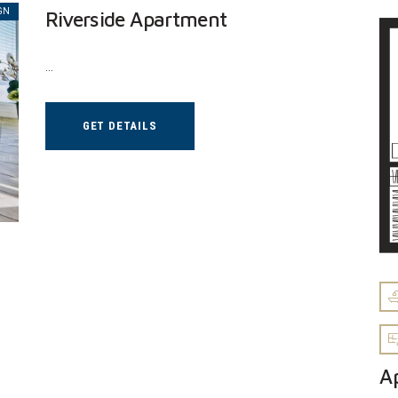
GN
Riverside Apartment
…
GET DETAILS
A