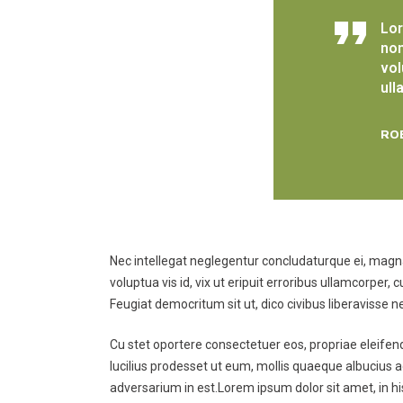
Lor
non
vol
ull
RO
Nec intellegat neglegentur concludaturque ei, magna 
voluptua vis id, vix ut eripuit erroribus ullamcorper
Feugiat democritum sit ut, dico civibus liberavisse 
Cu stet oportere consectetuer eos, propriae eleifend 
lucilius prodesset ut eum, mollis quaeque albucius a
adversarium in est.Lorem ipsum dolor sit amet, in h