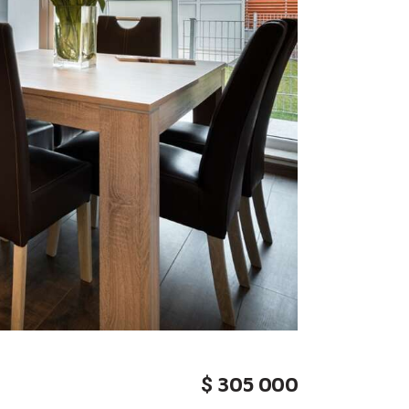
305 000
$