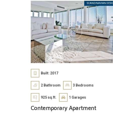
SCANDINAVIAN DESI
Built:
2017
2
Bathroom
3
Bedrooms
925 sq.ft.
1
Garages
Contemporary Apartment