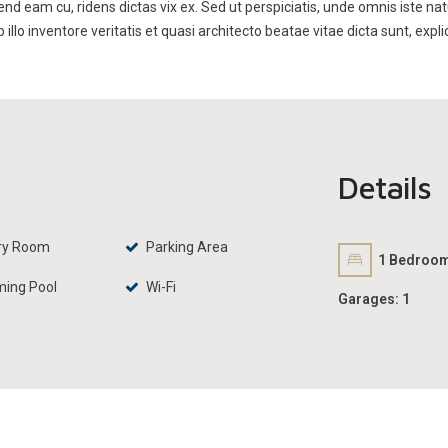
fend eam cu, ridens dictas vix ex. Sed ut perspiciatis, unde omnis iste
lo inventore veritatis et quasi architecto beatae vitae dicta sunt, expli
Details
ry Room
Parking Area
1
Bedroo
ing Pool
Wi-Fi
Garages:
1