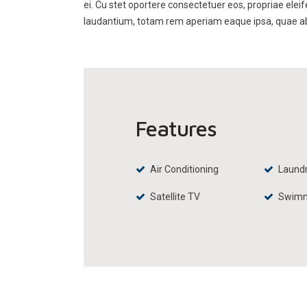
ei. Cu stet oportere consectetuer eos, propriae elei
laudantium, totam rem aperiam eaque ipsa, quae ab il
Features
Air Conditioning
Laund
Satellite TV
Swimm