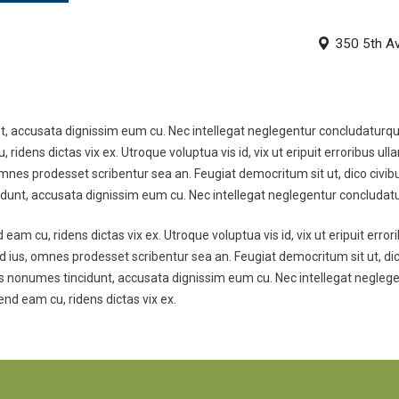
350 5th A
t, accusata dignissim eum cu. Nec intellegat neglegentur concludaturque 
idens dictas vix ex. Utroque voluptua vis id, vix ut eripuit erroribus ulla
nes prodesset scribentur sea an. Feugiat democritum sit ut, dico civibu
idunt, accusata dignissim eum cu. Nec intellegat neglegentur concludatur
eam cu, ridens dictas vix ex. Utroque voluptua vis id, vix ut eripuit error
d ius, omnes prodesset scribentur sea an. Feugiat democritum sit ut, dico
is nonumes tincidunt, accusata dignissim eum cu. Nec intellegat negleg
end eam cu, ridens dictas vix ex.