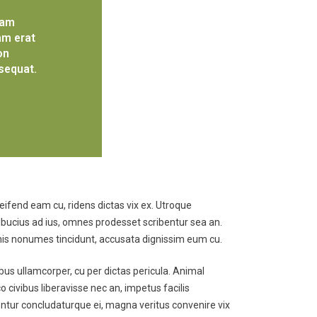
iam
am erat
on
sequat.
eifend eam cu, ridens dictas vix ex. Utroque
 albucius ad ius, omnes prodesset scribentur sea an.
n his nonumes tincidunt, accusata dignissim eum cu.
ibus ullamcorper, cu per dictas pericula. Animal
 civibus liberavisse nec an, impetus facilis
entur concludaturque ei, magna veritus convenire vix