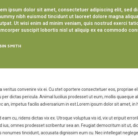
em ipsum dolor sit amet, consectetuer adipiscing elit, sed d
ummy nibh euismod tincidunt ut laoreet dolore magna aliqu
utpat. Ut wisi enim ad minim veniam, quis nostrud exerci tati
amcorper suscipit lobortis nisl ut aliquip ex ea commodo con
BIN SMITH
veritus convenire vix ei. Cu stet oportere consectetuer eos, propriae el
, cu per dictas pericula. Animal lucilius prodesset ut eum, mollis quaeque
nec an, impetus facilis adversarium in est.Lorem ipsum dolor sit amet, i
eam cu, ridens dictas vix ex. Utroque voluptua vis id, vix ut eripuit error
d ius, omnes prodesset scribentur sea an. Feugiat democritum sit ut, dico
is nonumes tincidunt, accusata dignissim eum cu. Nec intellegat negleg